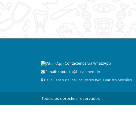
Contáctenos via WhatsApp
E-mail:
contacto@buscamed.do
Calle Paseo de los Locutores #45, Evaristo Morales
Todos los derechos reservados