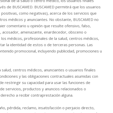
ional de la salud o centro médico, los usuarios finales
través de BUSCAMED. BUSCAMED permitirá que los usuarios
 positivas, como negativas), acerca de los servicios que
entros médicos y anunciantes. No obstante, BUSCAMED no
uier comentario u opinión que resulte ofensivo, falso,
so, acosador, amenazante, enardecedor, obsceno o
 los médicos, profesionales de la salud, centros médicos,
ntar la identidad de estos o de terceras personas. Las
ntenido promocional, incluyendo publicidad, promociones u
a salud, centros médicos, anunciantes o usuarios finales
Condiciones y las obligaciones contractuales asumidas con
estringir su capacidad para usar las funciones de
 de servicios, productos y anuncios relacionados o
 derecho a recibir contraprestación alguna.
 pérdida, reclamo, insatisfacción o perjuicio directo,