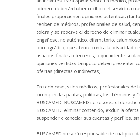
anunciantes. Para opinar sobre un médico, profes
primero deberán haber recibido el servicio a 
finales proporcionen opiniones auténticas (tanto
reciben de médicos, profesionales de salud, c
tolera y se reserva el derecho de eliminar cualq
engañoso, no auténtico, difamatorio, calumnio
pornográfico, que atente contra la privacidad de
usuarios finales o terceros, o que intente supla
opiniones vertidas tampoco deben presentar co
ofertas (directas o indirectas).
En todo caso, si los médicos, profesionales de l
incumplen las pautas, políticas, los Términos y 
BUSCAMED, BUSCAMED se reserva el derecho de r
BUSCAMED, eliminar contenido, excluir la oferta
suspender o cancelar sus cuentas y perfiles, sin
BUSCAMED no será responsable de cualquier daño,