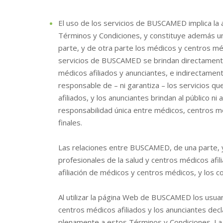
El uso de los servicios de BUSCAMED implica la 
Términos y Condiciones, y constituye además un
parte, y de otra parte los médicos y centros médi
servicios de BUSCAMED se brindan directamente 
médicos afiliados y anunciantes, e indirectamen
responsable de – ni garantiza – los servicios qu
afiliados, y los anunciantes brindan al público ni
responsabilidad única entre médicos, centros méd
finales.
Las relaciones entre BUSCAMED, de una parte, y
profesionales de la salud y centros médicos afi
afiliación de médicos y centros médicos, y los co
Al utilizar la página Web de BUSCAMED los usuari
centros médicos afiliados y los anunciantes dec
plenamente a estos Términos y Condiciones. La 