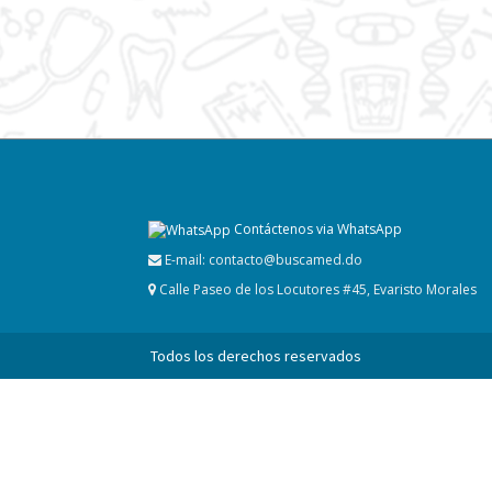
Contáctenos via WhatsApp
E-mail:
contacto@buscamed.do
Calle Paseo de los Locutores #45, Evaristo Morales
Todos los derechos reservados